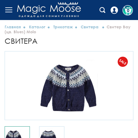
0
Главная
Каталог
Трикотаж
Свитера
Свитер Bay
(цв. Blues) Molo
СВИТЕРА
SALE