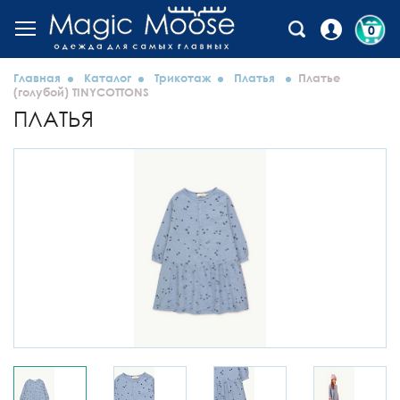
0
Главная
Каталог
Трикотаж
Платья
Платье
(голубой) TINYCOTTONS
ПЛАТЬЯ