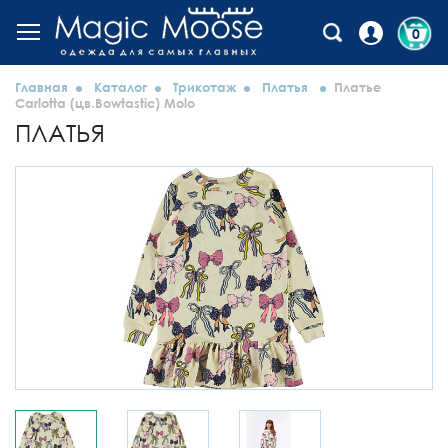
0
Главная
Каталог
Трикотаж
Платья
Платье
Carlotta (цв.Bowtastic) Molo
ПЛАТЬЯ