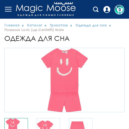
0
Главная
Каталог
Трикотаж
Одежда для сна
Пижама Luvis (цв.Confetti) Molo
ОДЕЖДА ДЛЯ СНА