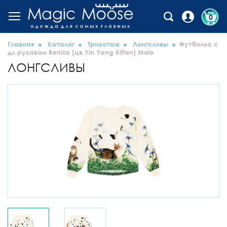
0
Главная
Каталог
Трикотаж
Лонгсливы
Футболка с
дл.рукавом Reniza (цв.Yin Yang Kitten) Molo
ЛОНГСЛИВЫ