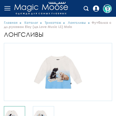
0
Главная
Каталог
Трикотаж
Лонгсливы
Футболка с
дл.рукавом Eloy (цв.Love Music LS) Molo
ЛОНГСЛИВЫ