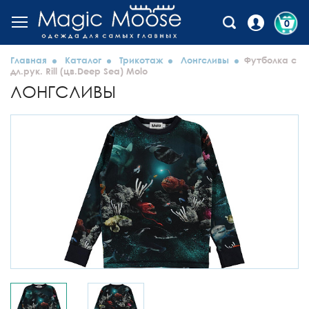
0
Главная
Каталог
Трикотаж
Лонгсливы
Футболка с
дл.рук. Rill (цв.Deep Sea) Molo
ЛОНГСЛИВЫ