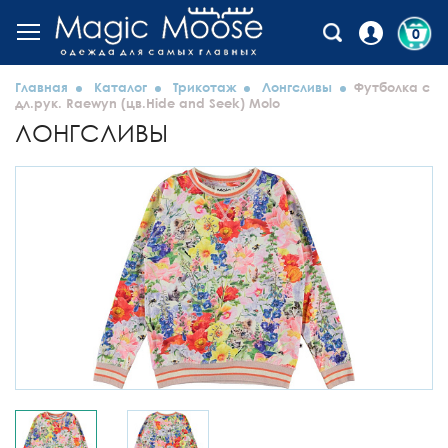
0
Главная
Каталог
Трикотаж
Лонгсливы
Футболка с
дл.рук. Raewyn (цв.Hide and Seek) Molo
ЛОНГСЛИВЫ