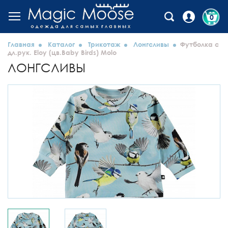
0
Главная
Каталог
Трикотаж
Лонгсливы
Футболка с
дл.рук. Eloy (цв.Baby Birds) Molo
ЛОНГСЛИВЫ