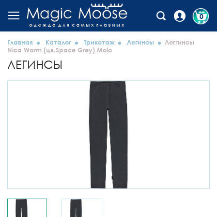
0
Главная
Каталог
Трикотаж
Легинсы
Леггинсы
Nica Warm (цв.Space Grey) Molo
ЛЕГИНСЫ