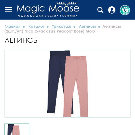
0
Главная
Каталог
Трикотаж
Легинсы
Леггинсы
(2шт./уп) Nica 2-Pack (цв.Peacoat Rose) Molo
ЛЕГИНСЫ