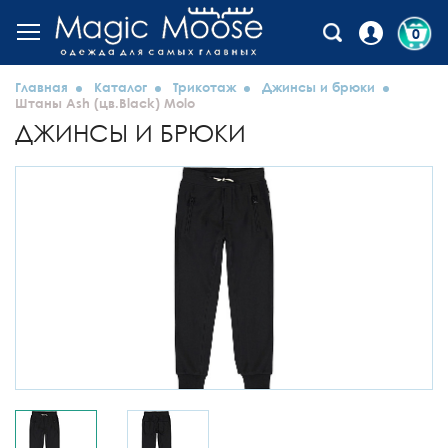
0
Главная
Каталог
Трикотаж
Джинсы и брюки
Штаны Ash (цв.Black) Molo
ДЖИНСЫ И БРЮКИ