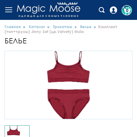
0
Главная
Каталог
Трикотаж
Белье
Комплект
(топ+трусы) Jinny Set (цв.Velvety) Molo
БЕЛЬЕ