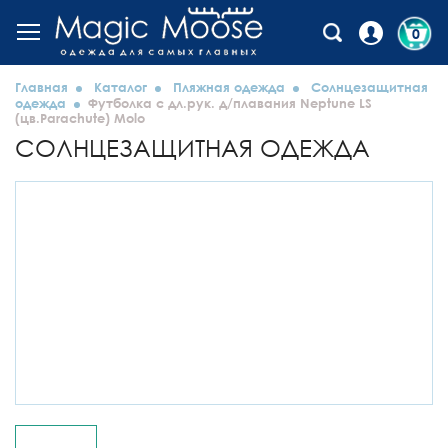
0
Главная
Каталог
Пляжная одежда
Солнцезащитная
одежда
Футболка с дл.рук. д/плавания Neptune LS
(цв.Parachute) Molo
СОЛНЦЕЗАЩИТНАЯ ОДЕЖДА