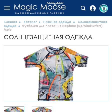
0
Главная
Каталог
Пляжная одежда
Солнцезащитная
одежда
Футболка для плавания Neptune (цв.Windsurfers)
Molo
СОЛНЦЕЗАЩИТНАЯ ОДЕЖДА