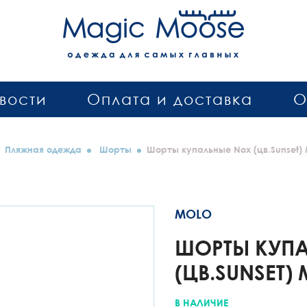
вости
Оплата и доставка
О
Пляжная одежда
Шорты
Шорты купальные Nox (цв.Sunset) 
MOLO
ШОРТЫ КУП
(ЦВ.SUNSET)
В НАЛИЧИЕ