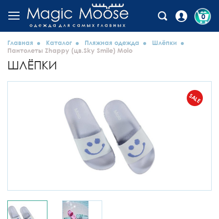
0
Главная
Каталог
Пляжная одежда
Шлёпки
Пантолеты Zhappy (цв.Sky Smile) Molo
ШЛЁПКИ
SALE