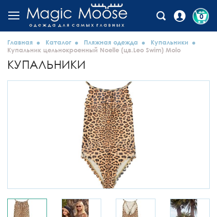
0
Главная
Каталог
Пляжная одежда
Купальники
Купальник цельнокроенный Noelle (цв.Leo Swim) Molo
КУПАЛЬНИКИ