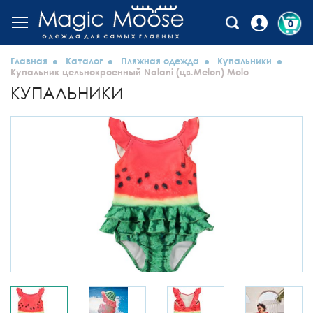
0
Главная
Каталог
Пляжная одежда
Купальники
Купальник цельнокроенный Nalani (цв.Melon) Molo
КУПАЛЬНИКИ