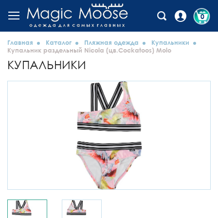
0
Главная
Каталог
Пляжная одежда
Купальники
Купальник раздельный Nicola (цв.Cockatoos) Molo
КУПАЛЬНИКИ