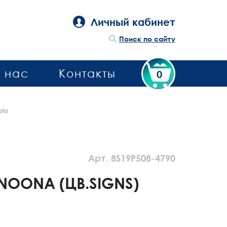
Личный кабинет
Поиск по сайту
 нас
Контакты
0
olo
Арт. 8S19P508-4790
NOONA (ЦВ.SIGNS)