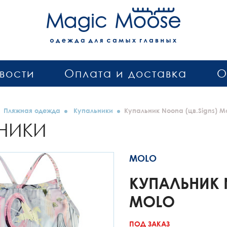
вости
Оплата и доставка
О
Пляжная одежда
Купальники
Купальник Noona (цв.Signs) M
НИКИ
MOLO
КУПАЛЬНИК 
MOLO
ПОД ЗАКАЗ