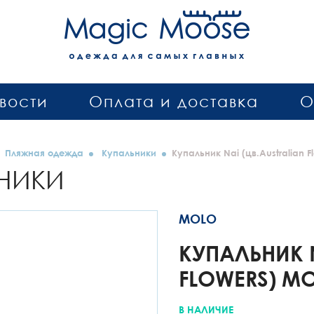
вости
Оплата и доставка
О
Пляжная одежда
Купальники
Купальник Nai (цв.Australian F
НИКИ
MOLO
КУПАЛЬНИК N
FLOWERS) M
В НАЛИЧИЕ