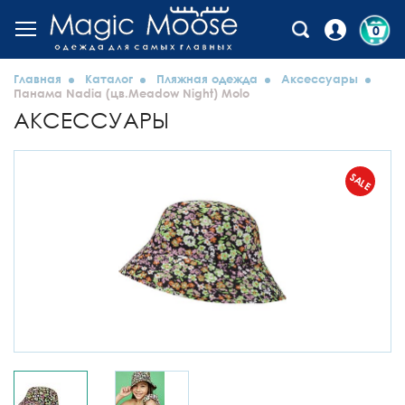
0
Главная
Каталог
Пляжная одежда
Аксессуары
Панама Nadia (цв.Meadow Night) Molo
АКСЕССУАРЫ
SALE