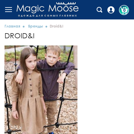
0
Главная
Бренды
Droid&I
DROID&I