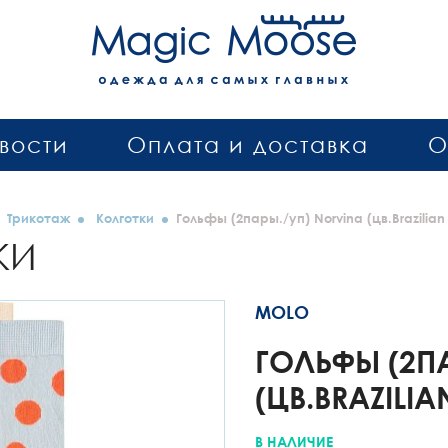
вости
Оплата и доставка
О
Трикотаж
Колготки
Гольфы (2пары./уп) Norvina (цв.Brazilian
КИ
MOLO
ГОЛЬФЫ (2П
(ЦВ.BRAZILI
В НАЛИЧИЕ