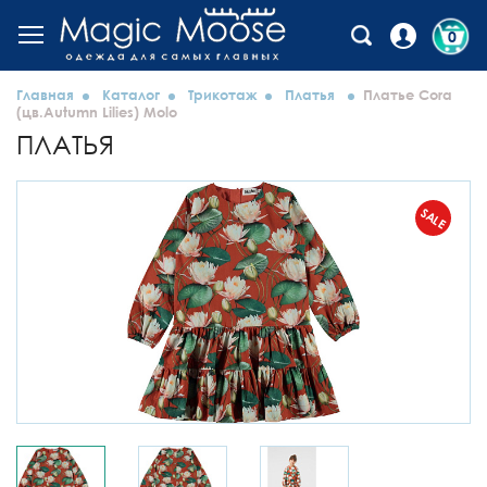
0
Главная
Каталог
Трикотаж
Платья
Платье Cora
(цв.Autumn Lilies) Molo
ПЛАТЬЯ
SALE