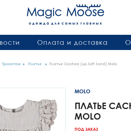
вости
Оплата и доставка
О
Трикотаж
Платья
Платье Cachea (цв.Soft Sand) Molo
MOLO
ПЛАТЬЕ CACH
MOLO
ПОД ЗАКАЗ