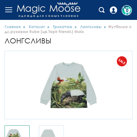
0
Главная
Каталог
Трикотаж
Лонгсливы
Футболка с
дл.рукавом Rube (цв.Tapir friends) Molo
ЛОНГСЛИВЫ
SALE