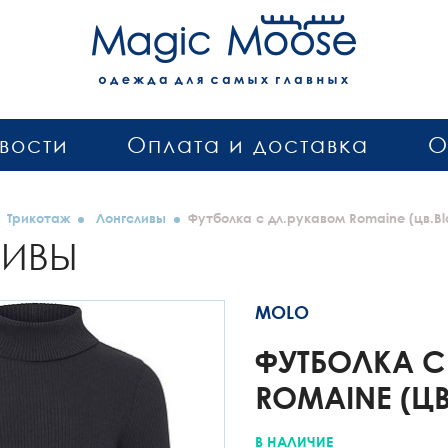
вости
Оплата и доставка
О
Трикотаж
Лонгсливы
Футболка с дл.рукавом Romaine (цв.Bl
ЛИВЫ
MOLO
ФУТБОЛКА С
ROMAINE (Ц
В НАЛИЧИЕ