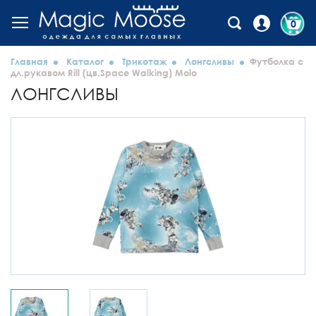
0
Главная
Каталог
Трикотаж
Лонгсливы
Футболка с
дл.рукавом Rill (цв.Space Walking) Molo
ЛОНГСЛИВЫ