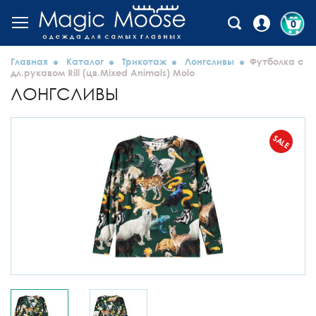
0
Главная
Каталог
Трикотаж
Лонгсливы
Футболка с
дл.рукавом Rill (цв.Mixed Animals) Molo
ЛОНГСЛИВЫ
SALE