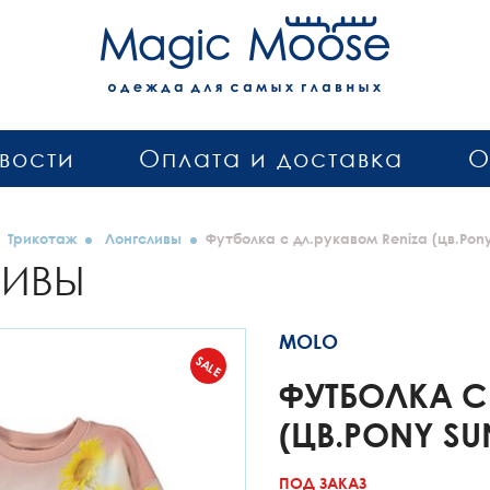
вости
Оплата и доставка
О
Трикотаж
Лонгсливы
Футболка с дл.рукавом Reniza (цв.Pony
ЛИВЫ
MOLO
SALE
ФУТБОЛКА С
(ЦВ.PONY S
ПОД ЗАКАЗ