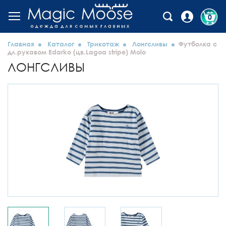
0
Главная
Каталог
Трикотаж
Лонгсливы
Футболка с
дл.рукавом Edarko (цв.Lagoa stripe) Molo
ЛОНГСЛИВЫ