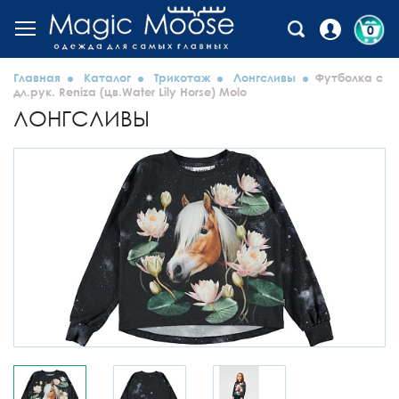
0
Главная
Каталог
Трикотаж
Лонгсливы
Футболка с
дл.рук. Reniza (цв.Water Lily Horse) Molo
ЛОНГСЛИВЫ