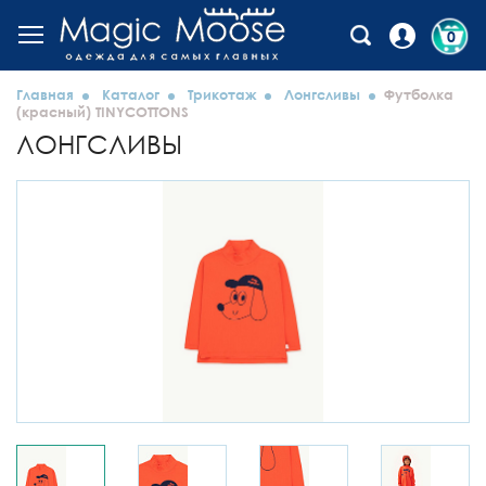
0
Главная
Каталог
Трикотаж
Лонгсливы
Футболка
(красный) TINYCOTTONS
ЛОНГСЛИВЫ