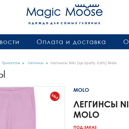
вости
Оплата и доставка
О
Трикотаж
Легинсы
Леггинсы Niki (цв.Sporty Cats) Molo
Ы
MOLO
SALE
ЛЕГГИНСЫ NI
MOLO
ПОД ЗАКАЗ