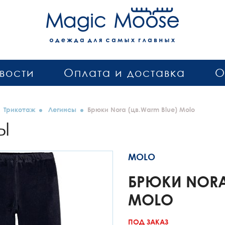
вости
Оплата и доставка
О
Трикотаж
Легинсы
Брюки Nora (цв.Warm Blue) Molo
Ы
MOLO
БРЮКИ NORA
MOLO
ПОД ЗАКАЗ