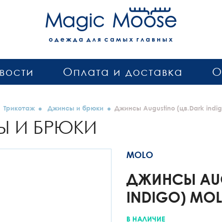
вости
Оплата и доставка
О
Трикотаж
Джинсы и брюки
Джинсы Augustino (цв.Dark indig
 И БРЮКИ
MOLO
ДЖИНСЫ AUG
INDIGO) MO
В НАЛИЧИЕ