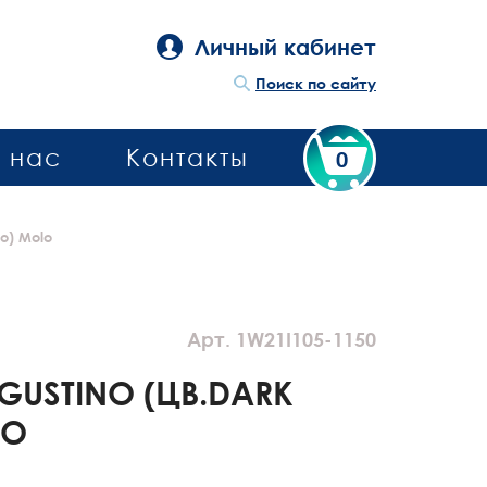
Личный кабинет
Поиск по сайту
 нас
Контакты
0
o) Molo
Арт. 1W21I105-1150
USTINO (ЦВ.DARK
LO