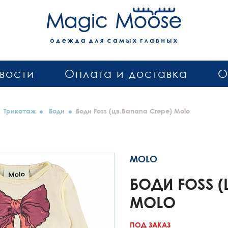
вости
Оплата и доставка
О
Трикотаж
Боди
Боди Foss (цв.Banana Crepe) Molo
MOLO
БОДИ FOSS (
MOLO
ПОД ЗАКАЗ