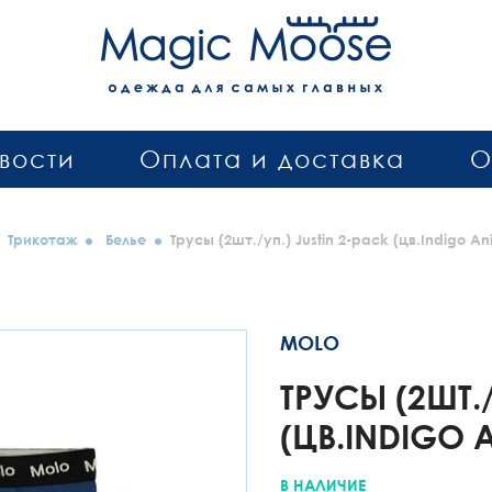
вости
Оплата и доставка
О
Трикотаж
Белье
Трусы (2шт./уп.) Justin 2-pack (цв.Indigo An
MOLO
ТРУСЫ (2ШТ./
(ЦВ.INDIGO 
В НАЛИЧИЕ