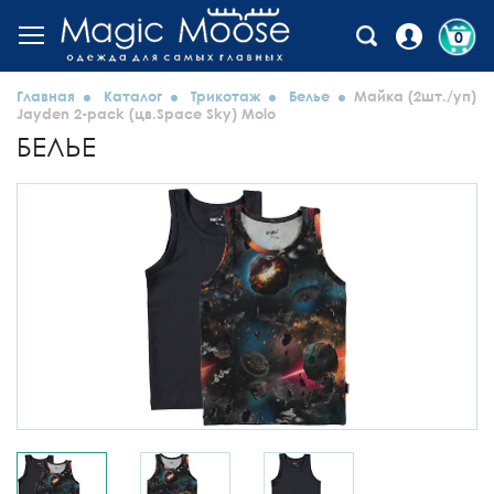
0
Главная
Каталог
Трикотаж
Белье
Майка (2шт./уп)
Jayden 2-pack (цв.Space Sky) Molo
БЕЛЬЕ