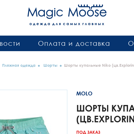
вости
Оплата и доставка
О
Пляжная одежда
Шорты
Шорты купальные Niko (цв.Explorin
MOLO
ШОРТЫ КУПА
(ЦВ.EXPLORI
ПОД ЗАКАЗ