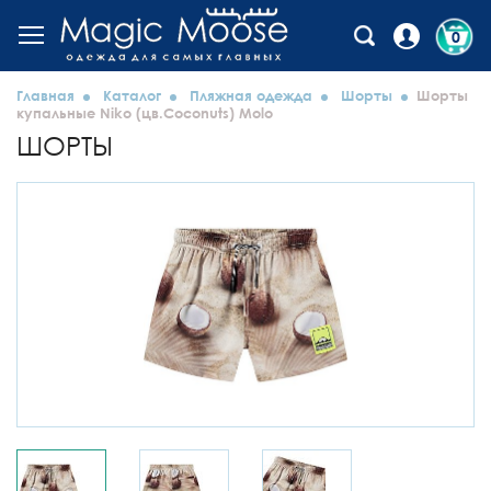
0
Главная
Каталог
Пляжная одежда
Шорты
Шорты
купальные Niko (цв.Coconuts) Molo
ШОРТЫ