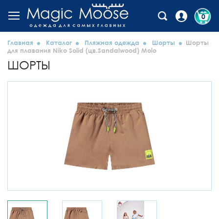
0
Главная
Каталог
Пляжная одежда
Шорты
Шорты
для плавания Niko Solid (цв.Sandalwood) Molo
ШОРТЫ