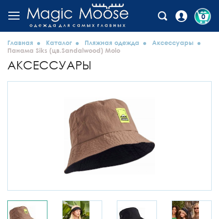
0
Главная
Каталог
Пляжная одежда
Аксессуары
Панама Siks (цв.Sandalwood) Molo
АКСЕССУАРЫ