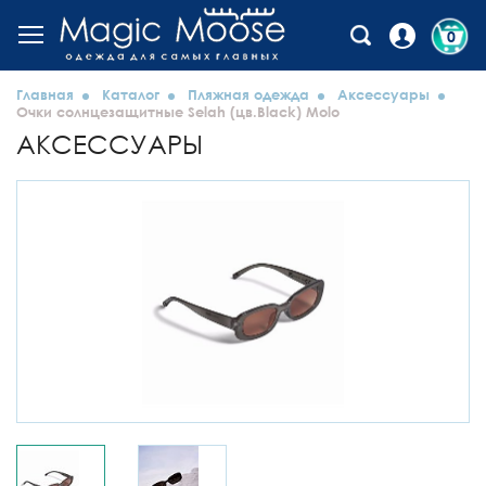
0
Главная
Каталог
Пляжная одежда
Аксессуары
Очки солнцезащитные Selah (цв.Black) Molo
АКСЕССУАРЫ