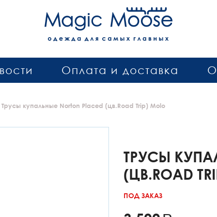
вости
Оплата и доставка
О
Трусы купальные Norton Placed (цв.Road Trip) Molo
ТРУСЫ КУПА
(ЦВ.ROAD TR
ПОД ЗАКАЗ